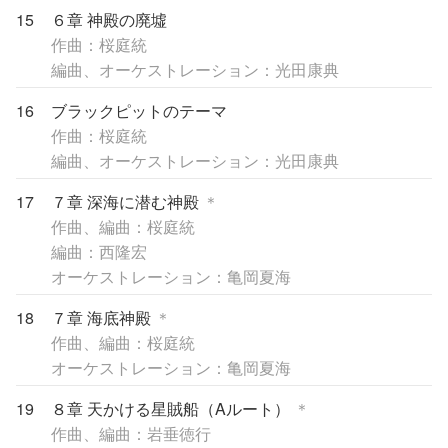
15
６章 神殿の廃墟
作曲：桜庭統
編曲、オーケストレーション：光田康典
16
ブラックピットのテーマ
作曲：桜庭統
編曲、オーケストレーション：光田康典
17
７章 深海に潜む神殿
＊
作曲、編曲：桜庭統
編曲：西隆宏
オーケストレーション：亀岡夏海
18
７章 海底神殿
＊
作曲、編曲：桜庭統
オーケストレーション：亀岡夏海
19
８章 天かける星賊船（Aルート）
＊
作曲、編曲：岩垂徳行