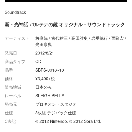
Soundtrack
新・光神話 パルテナの鏡 オリジナル・サウンドトラック
アーティスト
桜庭統 / 古代祐三 / 高田雅史 / 岩垂徳行 / 西隆宏 /
光田康典
発売日
2012/8/21
商品タイプ
CD
品番
SBPS-0016~18
価格
¥3,400+税
販売地域
日本のみ
レーベル
SLEIGH BELLS
発売元
プロキオン・スタジオ
仕様
3枚組 デジパック仕様
C表記
© 2012 Nintendo. © 2012 Sora Ltd.