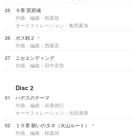
25
９章 冥府城
作曲、編曲：桜庭統
オーケストレーション：亀岡夏海
26
ボス戦２
＊
作曲、編曲：西隆宏
27
ニセエンディング
作曲、編曲：田中宏和
Disc 2
01
ハデスのテーマ
作曲、編曲：岩垂徳行
オーケストレーション：光田康典
02
１０章 願いのタネ（火山ルート）
＊
作曲、編曲：桜庭統