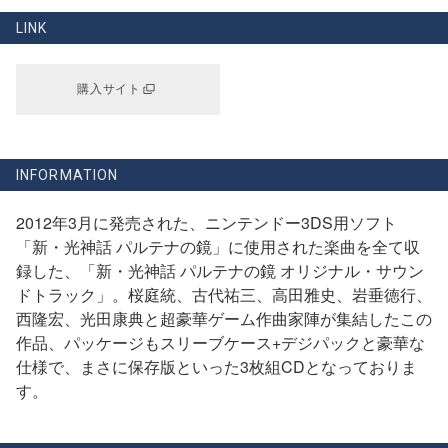
LINK
購入サイト
INFORMATION
2012年3月に発売された、ニンテンドー3DS用ソフト
「新・光神話 パルテナの鏡」に使用された楽曲を全て収
録した、「新・光神話 パルテナの鏡 オリジナル・サウン
ドトラック」。桜庭統、古代祐三、高田雅史、岩垂徳行、
西隆宏、光田康典と超豪華ゲーム作曲家陣が集結したこの
作品、パッケージもスリーブケース+デジパックと豪華な
仕様で、まさに保存版といった3枚組CDとなっておりま
す。