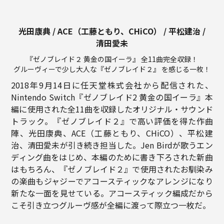
光田康典
/
ACE（工藤ともり、CHiCO）
/
平松建治
/
清田愛未
『ゼノブレイド２ 黄金の国イーラ』
全11曲完全収録！
グルーヴィーで少し大人な
『ゼノブレイド２』 を感じる一枚！
2018年9月14日に任天堂株式会社から配信された、
Nintendo Switch『ゼノブレイド2 黄金の国イーラ』本
編に使用された全11曲を収録したオリジナル・サウンド
トラック。『ゼノブレイド２』で高い評価を得た作曲
陣、光田康典、ACE（工藤ともり、CHiCO）、平松建
治、清田愛未が引き続き担当した。Jen Birdが歌うエン
ディング曲をはじめ、本編のために書き下ろされた新曲
はもちろん、『ゼノブレイド２』で使用されたお馴染み
の楽曲もジャジーでアコースティックなアレンジになり
新たな一面を見せている。アコースティック編成だから
こそ引き立つグルーヴ感が全編に渡って際立つ一枚だ。