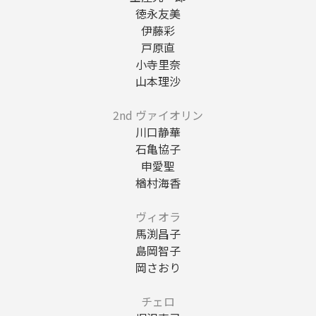
徳永友美
伊藤彩
戸原直
小寺里奈
山本理沙
2nd ヴァイオリン
川口静華
石亀協子
申愛聖
楢村海香
ヴィオラ
馬渕昌子
島岡智子
岡さおり
チェロ