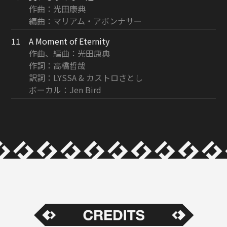
作曲：光田康典
編曲：マリアム・アボンナサー
11
A Moment of Eternity
作曲、編曲：光田康典
作詞：高橋哲哉
訳詞：LYSSA & カストロさとし
ボーカル：Jen Bird