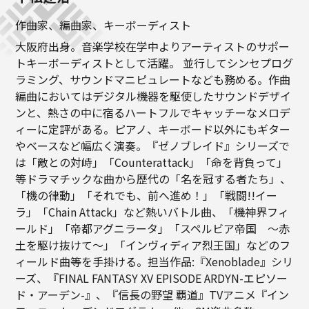
作曲家、編曲家、キーボーディスト
大阪府出身。音楽学校在学中よりアーティストのサポー
トキーボーディストとして活躍。 並行してシンセプログ
ラミング、サウンドマニピュレートなども務める。作曲
編曲においてはデジタル機器を駆使したサウンドデザイ
ンと、熱さの中に宿るハートフルでキャッチーなメロデ
ィーに定評がある。ピアノ、キーボード以外にもギター
やベースなど幅広く演奏。『ゼノブレイド』シリーズで
は「敵との対峙」「Counterattack」「命を背負って」
等ドラマチックな曲から歴代の「名を冠する者たち」、
「機の律動」「それでも、前へ進め！」「戦闘!!イー
ラ」「Chain Attack」など熱いバトル曲、「機神界フィ
ールド」「帝都アグニラータ」「スペルビア帝国 ～赤
土を駆け抜けて～」「インヴィディア烈王国」などのフ
ィールド曲等を手掛ける。担当作品:『Xenoblade』シリ
ーズ、『FINAL FANTASY XV EPISODE ARDYN-エピソー
ド・アーデン-』、『信長の野望 覇道』TVアニメ『イン