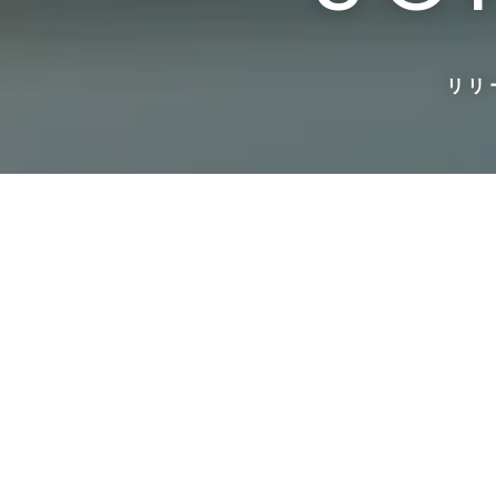
リリ
2020.07.04 Sat
開運音楽堂」
康典
S ※関東ローカル
運音楽堂
(土)4:15〜4:45