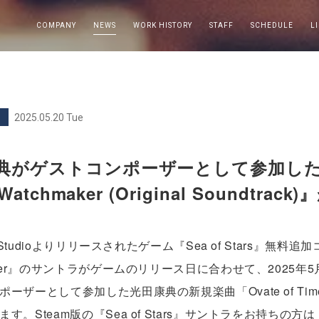
COMPANY
NEWS
WORK HISTORY
STAFF
SCHEDULE
L
2025.05.20 Tue
がゲストコンポーザーとして参加した『Sea O
e Watchmaker (Original Soundtr
e Studioよりリリースされたゲーム『Sea of Stars』無料追加コン
maker』のサントラがゲームのリリース日に合わせて、2025
ーザーとして参加した光田康典の新規楽曲「Ovate of Time」と
。Steam版の『Sea of Stars』サントラをお持ちの方は『Sea Of 