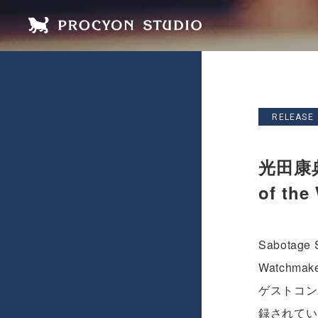
RELEASE
光田康典
of th
Sabotag
Watch
ゲストコンポ
録されています